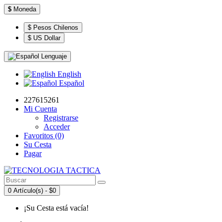
$
Moneda
$ Pesos Chilenos
$ US Dollar
Lenguaje
English
Español
227615261
Mi Cuenta
Registrarse
Acceder
Favoritos (0)
Su Cesta
Pagar
0 Artículo(s) - $0
¡Su Cesta está vacía!