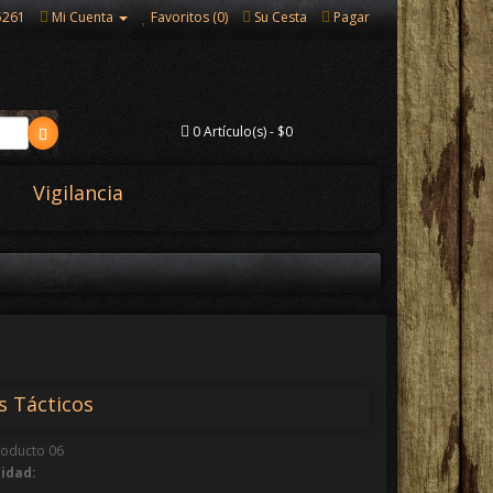
5261
Mi Cuenta
Favoritos (0)
Su Cesta
Pagar
0 Artículo(s) - $0
Vigilancia
s Tácticos
oducto 06
lidad: