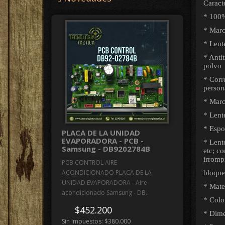
Caracte
* 100
* Marc
* Lent
* Antit
polvo
* Corre
person
* Marc
* Lente
* Espo
PLACA DE LA UNIDAD
EVAPORADORA - PCB -
* Lente
Samsung - DB9202784B
etc; c
irromp
PCB CONTROL AIRE
ACONDICIONADO PLACA DE LA
bloquea
UNIDAD EVAPORADORA - Aire
* Mate
acondicionado Samsung - DB..
* Colo
$452.200
* Dime
Sin Impuestos: $380.000