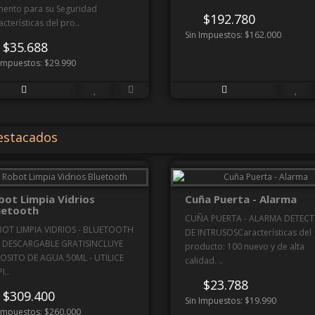
mento para su Seguridad
$192.780
cterísticas del pro..
Sin Impuestos: $162.000
$35.688
 Impuestos: $29.990
stacados
bot Limpia Vidrios
Cuña Puerta - Alarma
uetooth
CUÑA PUERTA - ALARMA DETEC
OT LIMPIA VIDRIOS - BLUETOOTH
DE INTRUSOSCaracterísticas del
 DESCARGABLE GRATISINCLUYE
producto: 100 nuevo y de alta
OSITO DE AGUA 50ML - UTILICE
calidad. ..
I..
$23.788
$309.400
Sin Impuestos: $19.990
 Impuestos: $260.000