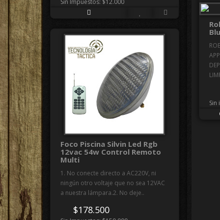
Sin Impuestos: $12.000
Ro
Bl
ROB
APP
DEP
LIMP
Sin
Foco Piscina Silvin Led Rgb
12vac 54w Control Remoto
Multi
1. No conecte directo a AC220V, ni
ningún otro voltaje que no sea 12VAC
a nuestra lámpara.2. No deje..
$178.500