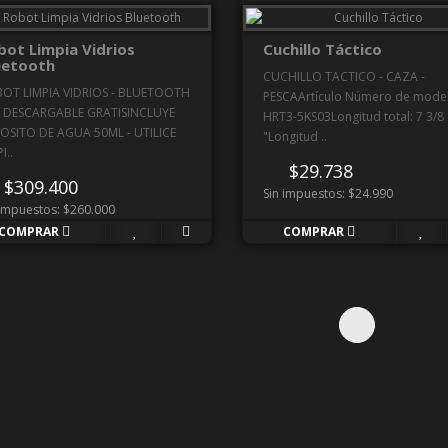
bot Limpia Vidrios
Cuchillo Táctico
uetooth
CUCHILLO TACTICO - CAZA -
OT LIMPIA VIDRIOS - BLUETOOTH
PESCAArtículo Número de mode
 DESCARGABLE GRATISINCLUYE
HRT3-5KS03Longitud total: 7 3/8
OSITO DE AGUA 50ML - UTILICE
"Longitud ..
I..
$29.738
$309.400
Sin impuestos: $24.990
 impuestos: $260.000
COMPRAR
COMPRAR