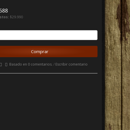
688
stos:
$29.990
Comprar
Basado en 0 comentarios.
/
Escribir comentario