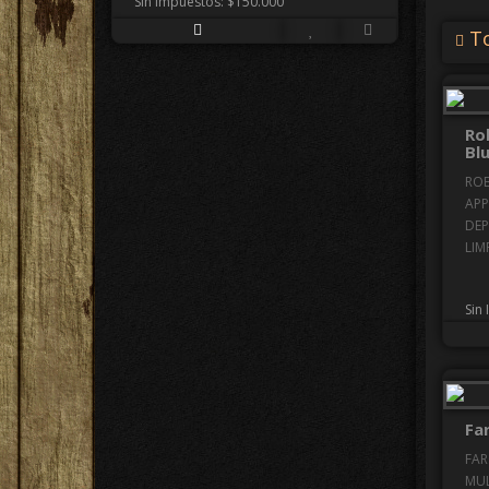
Sin Impuestos: $150.000
To
Ro
Bl
ROB
APP
DEP
LIMP
Sin
Far
FAR
MUL