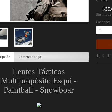
En Stock
$35.
Sin impue
Cantidad:
ripción
Comentarios (0)
Lentes Tácticos
Multipropósito Esquí -
Paintball - Snowboar