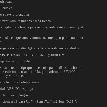
rísticas:
% Nuevo
o suave y plegables
e ventilado, te hace ver más fresco
ranspirante y buena perspectiva, resistente al viento y al
a elástica ajustable y antideslizante, apto para cualquier
a
o gafas ABS, alta rigidez y buena resistencia química
 PC es resistente a los arañazos y filtro UV
nja suave y cómodo
s tácticos multipropósito esquí - paintball - snowboard
on recubrimiento anti-niebla, policarbonato, UV400
ible y valorados a
 la luz ultravioleta dañina
rial: ABS, PC, esponja
r del marco: Negro
nsiones: 18 cm (7,1 ") x8cm (7.1") x2.4cm (0,95 ")