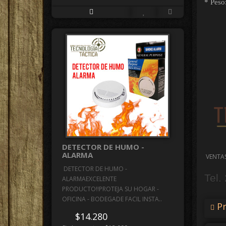
* Peso
DETECTOR DE HUMO -
ALARMA
VENTA
DETECTOR DE HUMO -
Tel.
ALARMAEXCELENTE
PRODUCTO!!PROTEJA SU HOGAR -
OFICINA - BODEGADE FACIL INSTA..
Pr
$14.280