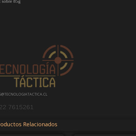
: sobre 85g
S@TECNOLOGIATACTICA.CL
 22 7615261
oductos Relacionados