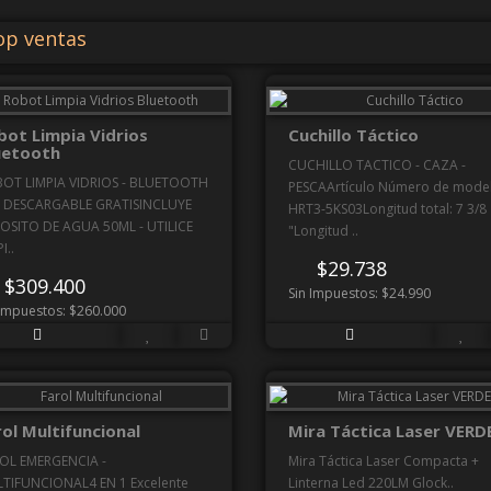
p ventas
bot Limpia Vidrios
Cuchillo Táctico
uetooth
CUCHILLO TACTICO - CAZA -
OT LIMPIA VIDRIOS - BLUETOOTH
PESCAArtículo Número de mode
 DESCARGABLE GRATISINCLUYE
HRT3-5KS03Longitud total: 7 3/8
OSITO DE AGUA 50ML - UTILICE
"Longitud ..
I..
$29.738
$309.400
Sin Impuestos: $24.990
 Impuestos: $260.000
ol Multifuncional
Mira Táctica Laser VERD
OL EMERGENCIA -
Mira Táctica Laser Compacta +
TIFUNCIONAL4 EN 1 Excelente
Linterna Led 220LM Glock..