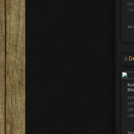
Ele
Cara
Sin
De
Ro
Bl
ROB
APP
DEP
LIMP
Sin