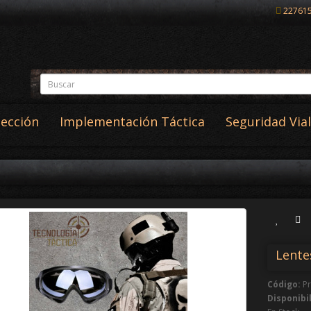
22761
tección
Implementación Táctica
Seguridad Vial
Lente
Código:
Pr
Disponibi