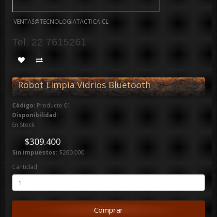
VENTAS@TECNOLOGIATACTICA.CL
Tel. 22 7615261
Robot Limpia Vidrios Bluetooth
Código:
Producto 01
Disponibilidad:
En Stock
$309.400
Sin impuestos:
$260.000
Cantidad:
Comprar