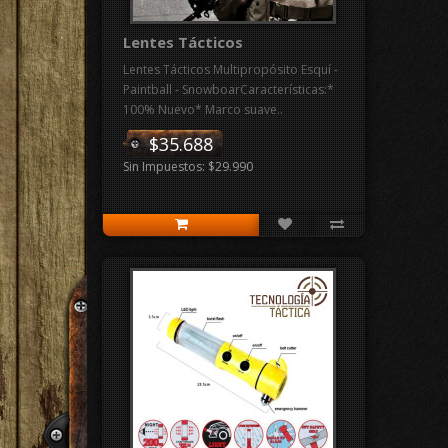
Lentes Tácticos
Lentes Tácticos Multipropósito Esquí -
Paintball - SnowboarCaracterísticas:*
100% Nuevo* Marco suave..
$35.688
Sin Impuestos: $29.990