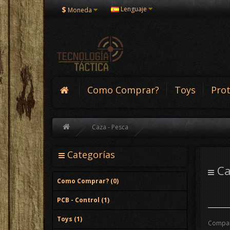
$
Lenguaje
Moneda
Como Comprar?
Toys
Pro
Caza - Pesca
Categorías
Ca
Como Comprar? (0)
PCB - Control (1)
Toys (1)
Compar