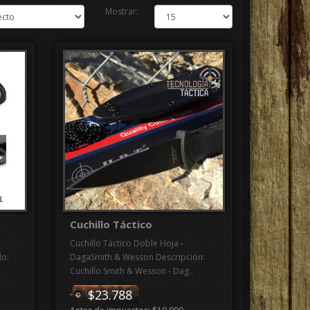
Mostrar:
Cuchillo Táctico
Cuchillo Táctico Doble Hoja -
lo:
DagaSmith & Wesson Descripción:
Cuchillo Smith & Wesson - Dag..
$23.788