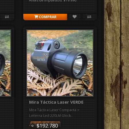
Antes de impuestos: $19.990
COMPRAR
Mira Táctica Laser VERDE
Mira Táctica Laser Compacta +
Linterna Led 220LM Glock..
$192.780