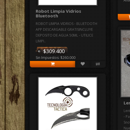
Ant
Robot Limpia Vidrios
Bluetooth
ROBOT LIMPIA VIDRIOS - BLUETOOTH
APP DESCARGABLE GRATISINCLUYE
DEPOSITO DE AGUA 50ML - UTILICE
LIMPI..
$309.400
Sin Impuestos: $260.000
Le
Len
- Pa
Sno
Nue