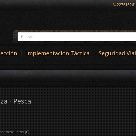
227615261
tección
Implementación Táctica
Seguridad Vial
za - Pesca
ar productos (0)