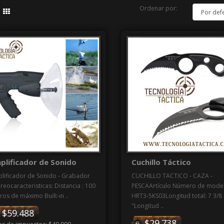
Ordenar por:
plificador de Sonido
Cuchillo Táctico
lificador de Sonido - Grabador
CUCHILLO TACTICO - CAZA -
reocaracteristicas: Distancia : 100
PESCAArtículo Número de mode
ros de máximo Built-in ..
HRT3-5KS03Longitud total: 7 3/8
"Longitud ..
$59.488
$29.738