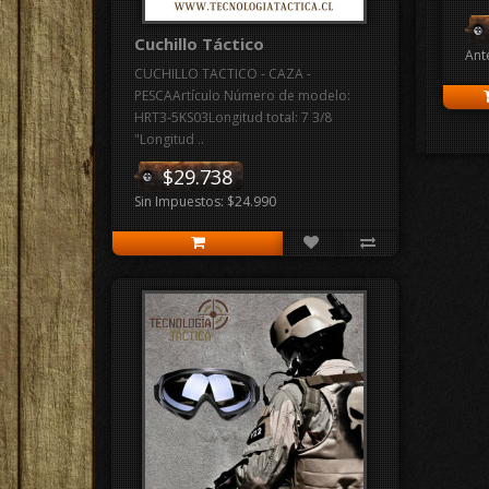
Cuchillo Táctico
Ant
CUCHILLO TACTICO - CAZA -
PESCAArtículo Número de modelo:
HRT3-5KS03Longitud total: 7 3/8
"Longitud ..
$29.738
Sin Impuestos: $24.990