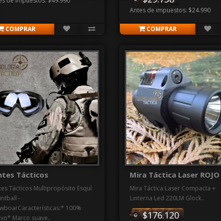
es de impuestos: $49.990
Antes de impuestos: $24.990
COMPRAR
COMPRAR
ntes Tácticos
Mira Táctica Laser ROJO
tes Tácticos Multipropósito Esquí
Mira Táctica Laser Compacta +
intball -
Linterna Led 220LM Glock..
wboarCaracterísticas:* 100%
$176.120
vo* Marco suave..