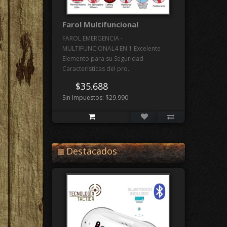
Farol Multifuncional
FAROL EMERGENCIA -
MULTIFUNCIONAL4 EN 1 Excelente
Elemento para su Seguridad
Características del pro..
$35.688
Sin Impuestos: $29.990
Destacados