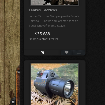
Lentes Tácticos
Lentes Tácticos Multipropósito Esquí -
Paintball - SnowboarCaracterísticas:*
100% Nuevo* Marco suave..
$35.688
Sin Impuestos: $29.990