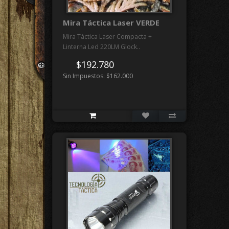
Mira Táctica Laser VERDE
Mira Táctica Laser Compacta +
Linterna Led 220LM Glock..
$192.780
Sin Impuestos: $162.000