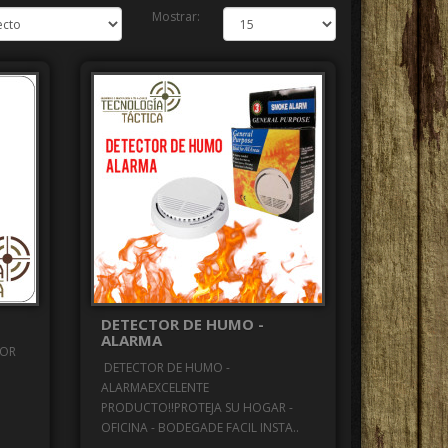
Mostrar:
DETECTOR DE HUMO -
ALARMA
TOR
DETECTOR DE HUMO -
ALARMAEXCELENTE
PRODUCTO!!PROTEJA SU HOGAR -
OFICINA - BODEGADE FACIL INSTA..