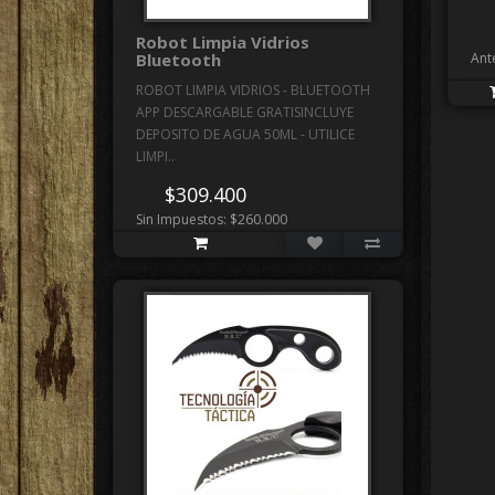
Robot Limpia Vidrios
Bluetooth
Ant
ROBOT LIMPIA VIDRIOS - BLUETOOTH
APP DESCARGABLE GRATISINCLUYE
DEPOSITO DE AGUA 50ML - UTILICE
LIMPI..
$309.400
Sin Impuestos: $260.000