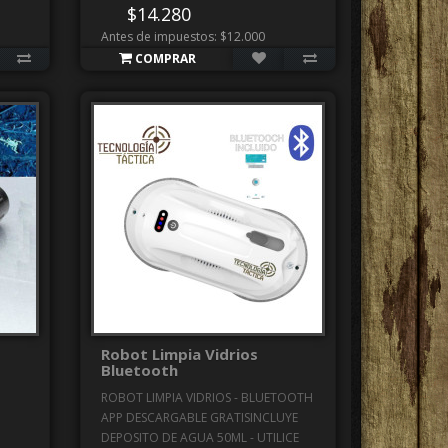
$14.280
Antes de impuestos: $12.000
COMPRAR
Robot Limpia Vidrios
Bluetooth
ROBOT LIMPIA VIDRIOS - BLUETOOTH
APP DESCARGABLE GRATISINCLUYE
DEPOSITO DE AGUA 50ML - UTILICE