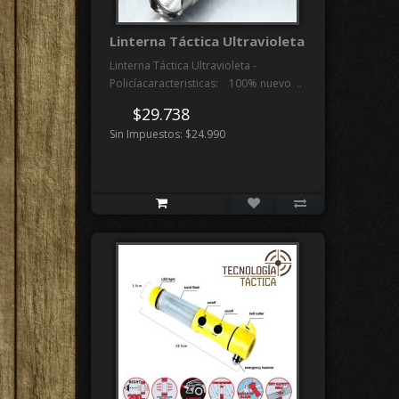
Linterna Táctica Ultravioleta
Linterna Táctica Ultravioleta -
Policíacaracteristicas: 100% nuevo ..
$29.738
Sin Impuestos: $24.990