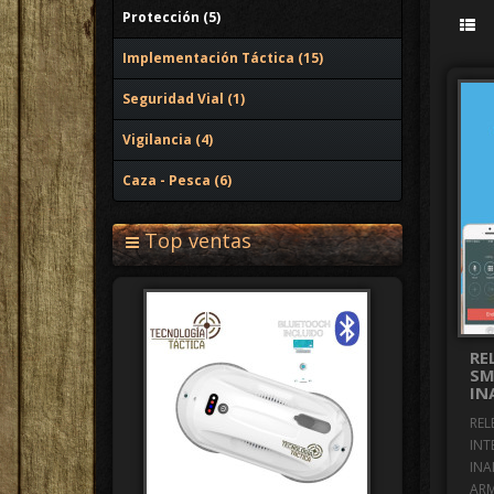
Protección (5)
Implementación Táctica (15)
Seguridad Vial (1)
Vigilancia (4)
Caza - Pesca (6)
Top ventas
RE
SM
IN
REL
INT
INA
ARM