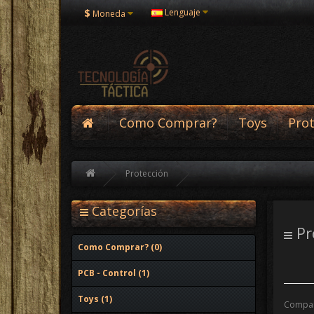
$
Lenguaje
Moneda
Como Comprar?
Toys
Pro
Protección
Categorías
Pr
Como Comprar? (0)
PCB - Control (1)
Toys (1)
Compar