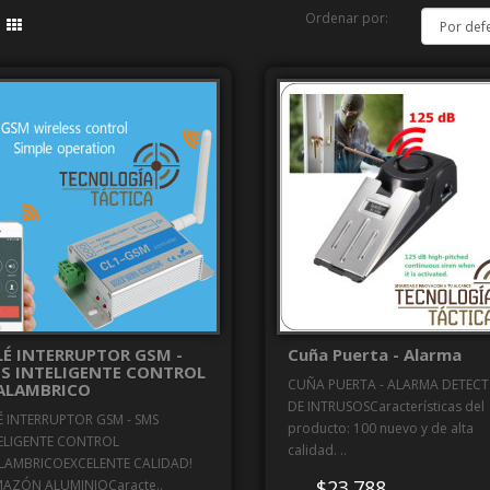
Ordenar por:
LÉ INTERRUPTOR GSM -
Cuña Puerta - Alarma
S INTELIGENTE CONTROL
CUÑA PUERTA - ALARMA DETEC
ALAMBRICO
DE INTRUSOSCaracterísticas del
É INTERRUPTOR GSM - SMS
producto: 100 nuevo y de alta
ELIGENTE CONTROL
calidad. ..
LAMBRICOEXCELENTE CALIDAD!
$23.788
AZÓN ALUMINIOCaracte..