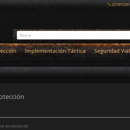
227615261
tección
Implementación Táctica
Seguridad Vial
otección
ar productos (0)