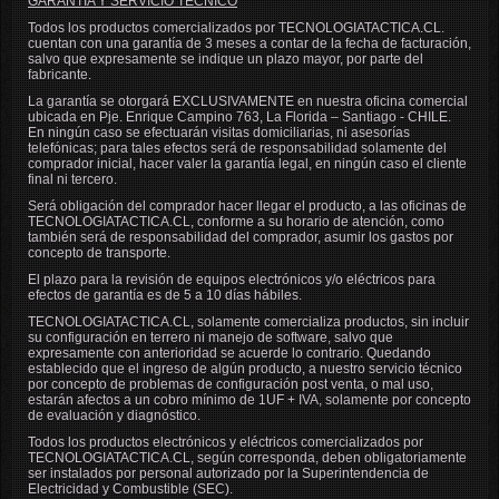
GARANTIA Y SERVICIO TECNICO
Todos los productos comercializados por
TECNOLOGIATACTICA.CL
.
cuentan con una garantía de 3 meses a contar de la fecha de facturación,
salvo que expresamente se indique un plazo mayor, por parte del
fabricante.
La garantía se otorgará EXCLUSIVAMENTE en nuestra oficina comercial
ubicada en Pje. Enrique Campino 763, La Florida – Santiago - CHILE.
En ningún caso se efectuarán visitas domiciliarias, ni asesorías
telefónicas; para tales efectos será de responsabilidad solamente del
comprador inicial, hacer valer la garantía legal, en ningún caso el cliente
final ni tercero.
Será obligación del comprador hacer llegar el producto, a las oficinas de
TECNOLOGIATACTICA.CL
, conforme a su horario de atención, como
también será de responsabilidad del comprador, asumir los gastos por
concepto de transporte.
El plazo para la revisión de equipos electrónicos y/o eléctricos para
efectos de garantía es de 5 a 10 días hábiles.
TECNOLOGIATACTICA.CL
, solamente comercializa productos, sin incluir
su configuración en terrero ni manejo de software, salvo que
expresamente con anterioridad se acuerde lo contrario. Quedando
establecido que el ingreso de algún producto, a nuestro servicio técnico
por concepto de problemas de configuración post venta, o mal uso,
estarán afectos a un cobro mínimo de 1UF + IVA, solamente por concepto
de evaluación y diagnóstico.
Todos los productos electrónicos y eléctricos comercializados por
TECNOLOGIATACTICA.CL
, según corresponda, deben obligatoriamente
ser instalados por personal autorizado por la Superintendencia de
Electricidad y Combustible (SEC).