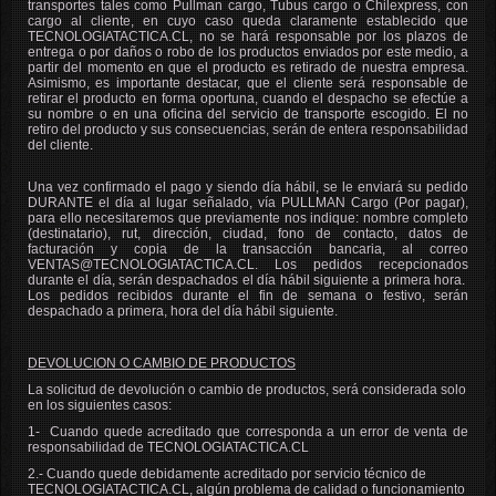
transportes tales como Pullman cargo, Tubus cargo o Chilexpress, con
cargo al cliente, en cuyo caso queda claramente establecido que
TECNOLOGIATACTICA.CL, no se hará responsable por los plazos de
entrega o por daños o robo de los productos enviados por este medio, a
partir del momento en que el producto es retirado de nuestra empresa.
Asimismo, es importante destacar, que el cliente será responsable de
retirar el producto en forma oportuna, cuando el despacho se efectúe a
su nombre o en una oficina del servicio de transporte escogido. El no
retiro del producto y sus consecuencias, serán de entera responsabilidad
del cliente.
Una vez confirmado el pago y siendo día hábil, se le enviará su pedido
DURANTE el día al lugar señalado, vía PULLMAN Cargo (Por pagar),
para ello necesitaremos que previamente nos indique: nombre completo
(destinatario), rut, dirección, ciudad, fono de contacto, datos de
facturación y copia de la transacción bancaria, al correo
VENTAS@TECNOLOGIATACTICA.CL. Los pedidos recepcionados
durante el día, serán despachados el día hábil siguiente a primera hora.
Los pedidos recibidos durante el fin de semana o festivo, serán
despachado a primera, hora del día hábil siguiente.
DEVOLUCION O CAMBIO DE PRODUCTOS
La solicitud de devolución o cambio de productos, será considerada solo
en los siguientes casos:
1- Cuando quede acreditado que corresponda a un error de venta de
responsabilidad de
TECNOLOGIATACTICA.CL
2.- Cuando quede debidamente acreditado por servicio técnico de
TECNOLOGIATACTICA.CL
, algún problema de calidad o funcionamiento