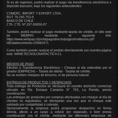
Si es de regiones, podrá realizar el pago vía transferencia electrónica o
depósito bancario, bajo los siguientes antecedentes:
COMERC. IMPORT. Y EXPORT. LTDA.
RUT. 76.245.753-9
BANCO DE CHILE
CTA. CTE. Nº 207-00850-07
También, podrá realizar el pago mediante tarjeta de crédito, el sitio web
de WEBPAY, mediante el siguiente link:
https://www.webpay.cl/portalpagodirecto/pages/institucion.jsf?
idEstablecimiento=20882471
Como también puede realizar el pedido directamente por nuestra página
web. WWW.
TECNOLOGIATACTICA.CL
MEDIOS DE PAGO
Efectivo o Transferencia Electrónica – Cheque al día extendido por el
girador (EMPRESA) – Tarjeta de débito - Tarjeta de crédito.
No se reciben cheques de terceros, ni de persona natural.
ENTREGA DE PRODUCTOS Y DESPACHOS
Toda entrega de Productos se efectuará en nuestro domicilio comercial
ubicado en Pje. Enrique Campino N° 763, La Florida, previa
coordinación.
Las entregas de productos por compras efectuadas con cheque al día de
clientes no registrados, se efectuarán una vez que el cheque esté
validado por contabilidad o cobrado.
Opcionalmente la empresa podrá programar despachos en forma
directa, afecto a un cargo a cotizar por separado, o bien previa
coordinación con el cliente, mediante las diferentes empresas de