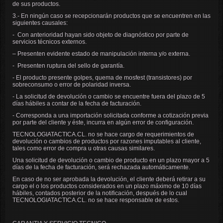
de sus productos.
3.- En ningún caso se recepcionarán productos que se encuentren en las
siguientes causales:
- Con anterioridad hayan sido objeto de diagnóstico por parte de
servicios técnicos externos.
– Presenten evidente estado de manipulación interna y/o externa.
- Presenten ruptura del sello de garantía.
- El producto presente golpes, quema de mosfest (transistores) por
sobreconsumo o error de polaridad inversa.
- La solicitud de devolución o cambio se encuentre fuera del plazo de 5
días hábiles a contar de la fecha de facturación.
- Corresponda a una importación solicitada conforme a cotización previa
por parte del cliente y éste, incurra en algún error de configuración.
TECNOLOGIATACTICA.CL
. no se hace cargo de requerimientos de
devolución o cambios de productos por razones imputables al cliente,
tales como error de compra u otras causas similares.
Una solicitud de devolución o cambio de producto en un plazo mayor a 5
días de la fecha de facturación, será rechazada automáticamente.
En caso de no ser aprobada la devolución, el cliente deberá retirar a su
cargo el o los productos considerados en un plazo máximo de 10 días
hábiles, contados posterior de la notificación, después de lo cual
TECNOLOGIATACTICA.CL
. no se hace responsable de estos.