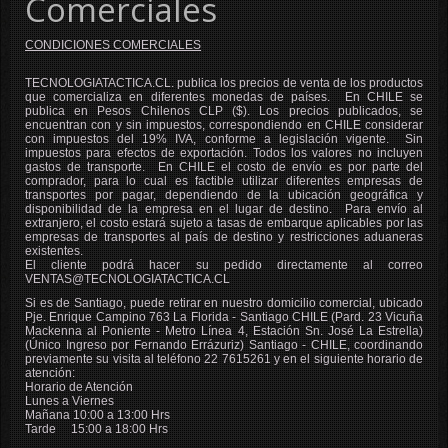
Comerciales
CONDICIONES COMERCIALES
TECNOLOGIATACTICA.CL. publica los precios de venta de los productos
que comercializa en diferentes monedas de países. En CHILE se
publica en Pesos Chilenos CLP ($). Los precios publicados, se
encuentran con y sin impuestos, correspondiendo en CHILE considerar
con impuestos del 19% IVA, conforme a legislación vigente. Sin
impuestos para efectos de exportación. Todos los valores no incluyen
gastos de transporte. En CHILE el costo de envío es por parte del
comprador, para lo cual es factible utilizar diferentes empresas de
transportes por pagar, dependiendo de la ubicación geográfica y
disponibilidad de la empresa en el lugar de destino. Para envío al
extranjero, el costo estará sujeto a tasas de embarque aplicables por las
empresas de transportes al país de destino y restricciones aduaneras
existentes.
El cliente podrá hacer su pedido directamente al correo
VENTAS@TECNOLOGIATACTICA.CL
Si es de Santiago, puede retirar en nuestro domicilio comercial, ubicado
Pje. Enrique Campino 763 La Florida - Santiago CHILE (Pard. 23 Vicuña
Mackenna al Poniente - Metro Línea 4, Estación Sn. José La Estrella)
(Único Ingreso por Fernando Errázuriz) Santiago - CHILE, coordinando
previamente su visita al teléfono 22 7615261 y en el siguiente horario de
atención:
Horario de Atención
Lunes a Viernes
Mañana 10:00 a 13:00 Hrs
Tarde 15:00 a 18:00 Hrs