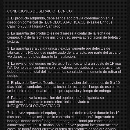
CONDICIONES DE SERVICIO TÉCNICO
:
1. El producto adquirido, debe ser dejado previa coordinación en la
dirección comercial de
TECNOLOGIATACTICA.CL
. (Pasaje Enrique
Camino 763, la Florida - Santiago).
2. La garantía del producto es de 3 meses a contar de la fecha de
compra, NO de la fecha de inicio de uso, previa acreditación de boleta o
factura.
3. La garantía será válida única y exclusivamente por defectos de
fabricación y NO por uso inadecuado del artefacto, por parte del usuario
y/o daños atribuibles durante la instalación.
4. La revisión del equipo en Servicio Técnico, tendrá un costo de 1F más
IVA. De no estar conforme con los valores asociados a la reparación, se
deberá pagar el total del monto antes señalado, al momento de retirar el
equipo.
5. El plazo de Servicio Técnico para la revisión del equipo, es de 5 a 10
días hábiles contados desde la fecha de recepción. Luego de ese plazo
se le dará a conocer al cliente el presupuesto y tiempo de entrega.
6. Para autorizar la reparación del equipo, será obligatoria su
confirmación mediante correo electrónico enviado a
INFO@
TECNOLOGIATACTICA.CL
7. Una vez reparado el equipo, el retiro se debe realizar durante los 10
días posteriores al aviso, de lo contrario el equipo será ingresado a
bodega, donde deberá pagar un recargo adicional por concepto de
almacenaje de 0,5 UF diarias. Sólo una vez pagado íntegramente este
costo, se podrá hacer efectivo el retiro del producto desde el Servicio